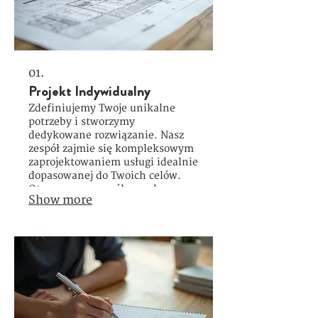
01.
Projekt Indywidualny
Zdefiniujemy Twoje unikalne
potrzeby i stworzymy
dedykowane rozwiązanie. Nasz
zespół zajmie się kompleksowym
zaprojektowaniem usługi idealnie
dopasowanej do Twoich celów.
Otrzymasz szczegółowy plan
Show more
realizacji wraz z jasnymi
wytycznymi. Ten proces
gwarantuje maksymalne
dopasowanie do Twojej
specyficznej sytuacji.