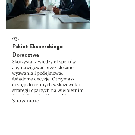
03.
Pakiet Eksperckiego
Doradztwa
Skorzystaj z wiedzy ekspertów,
aby nawigować przez złożone
wyzwania i podejmować
świadome decyzje. Otrzymasz
dostęp do cennych wskazówek i
strategii opartych na wieloletnim
doświadczeniu. Nasz pakiet
Show more
pomoże Ci zoptymalizować
procesy i uniknąć potencjalnych
błędów. Inwestycja w
profesjonalne doradztwo dla
CONTACT US
Twojego projektu lub firmy.
Climate Reality Europe