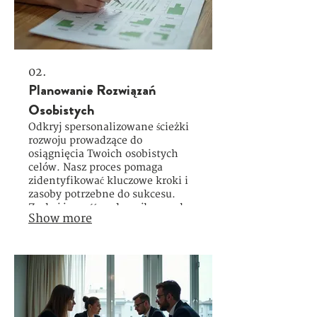
02.
Planowanie Rozwiązań
Osobistych
Odkryj spersonalizowane ścieżki
rozwoju prowadzące do
osiągnięcia Twoich osobistych
celów. Nasz proces pomaga
zidentyfikować kluczowe kroki i
zasoby potrzebne do sukcesu.
Zyskaj jasność co do najlepszych
Show more
strategii dla Twojej unikalnej
sytuacji życiowej lub zawodowej.
Skup się na tym, co
najważniejsze, dzięki
uporządkowanemu planowi.